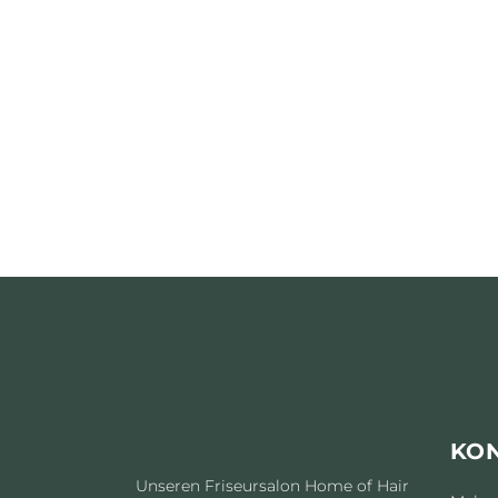
CURLS
HAIRSTYLE
KO
Unseren Friseursalon Home of Hair