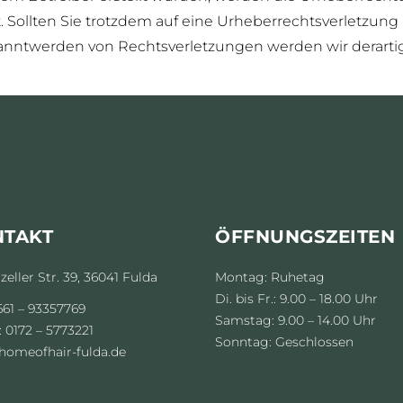
et. Sollten Sie trotzdem auf eine Urheberrechtsverletzu
anntwerden von Rechtsverletzungen werden wir derarti
NTAKT
ÖFFNUNGSZEITEN
eller Str. 39, 36041 Fulda
Montag: Ruhetag
Di. bis Fr.: 9.00 – 18.00 Uhr
0661 – 93357769
Samstag: 9.00 – 14.00 Uhr
: 0172 – 5773221
Sonntag: Geschlossen
homeofhair-fulda.de