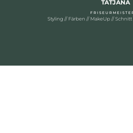
TATJANA
FRISEURMEISTE
Styling // Färben // MakeUp // Schnitt